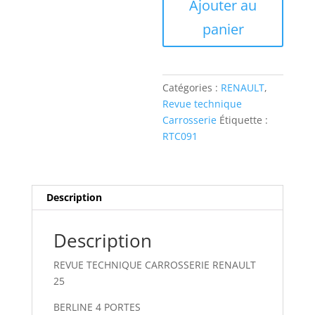
Ajouter au
de
panier
RTC091
REVUE
TECHNIQUE
CARROSSERIE
Catégories :
RENAULT
,
RENAULT
Revue technique
25
Carrosserie
Étiquette :
RTC091
Description
Description
REVUE TECHNIQUE CARROSSERIE RENAULT
25
BERLINE 4 PORTES