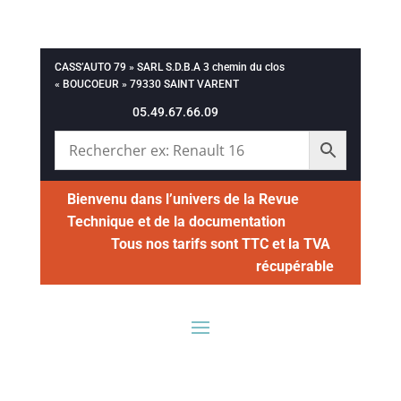
CASS’AUTO 79 » SARL S.D.B.A 3 chemin du clos
« BOUCOEUR » 79330 SAINT VARENT
05.49.67.66.09
Bienvenu dans l’univers de la Revue
Technique et de la documentation
Tous nos tarifs sont TTC et la TVA
récupérable