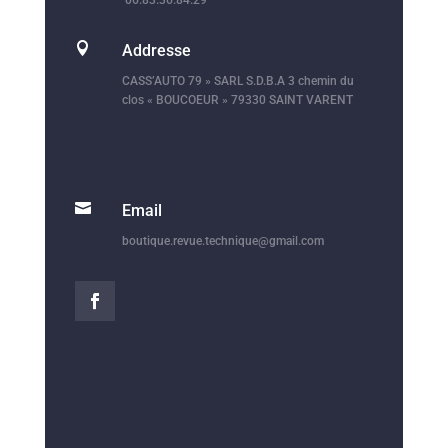

Addresse
CASS’AUTO 79 » SARL S.D.B.A 3 chemin du
clos « BOUCOEUR » 79330 SAINT VARENT

Email
boutique.revue.technique@gmail.com