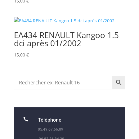
15,00
€
EA434 RENAULT Kangoo 1.5
dci après 01/2002
15,00
€

Téléphone
05.49.67.66.09
06.83.36.84.29