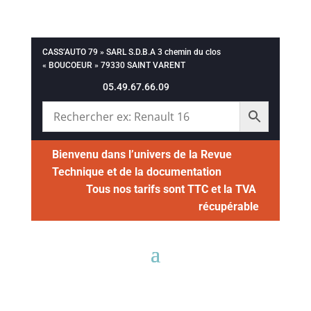
CASS’AUTO 79 » SARL S.D.B.A 3 chemin du clos
« BOUCOEUR » 79330 SAINT VARENT
05.49.67.66.09
Bienvenu dans l’univers de la Revue
Technique et de la documentation
Tous nos tarifs sont TTC et la TVA
récupérable