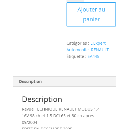
EA445
Ajouter au
RENAULT
MODUS
panier
1.4
16V
et
1.5
Catégories :
L'Expert
DCi
Automobile
,
RENAULT
Étiquette :
EA445
Description
Description
Revue TECHNIQUE RENAULT MODUS 1.4
16V 98 ch et 1.5 DCi 65 et 80 ch après
09/2004
EDITE EN DECEMBRE 2005