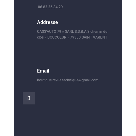
06.83.36.84.29
Addresse
CASS’AUTO 79 » SARL S.D.B.A 3 chemin du
clos « BOUCOEUR » 79330 SAINT VARENT
Email
boutique.revue.technique@gmail.com