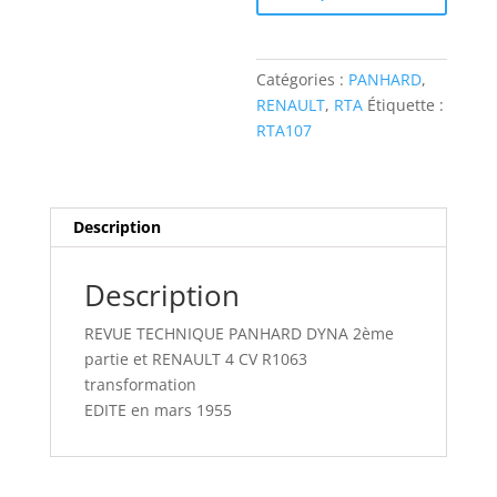
PANHARD
DYNA
ET
Catégories :
PANHARD
,
RENAULT
RENAULT
,
RTA
Étiquette :
4
RTA107
CV
R1063
Description
Description
REVUE TECHNIQUE PANHARD DYNA 2ème
partie et RENAULT 4 CV R1063
transformation
EDITE en mars 1955