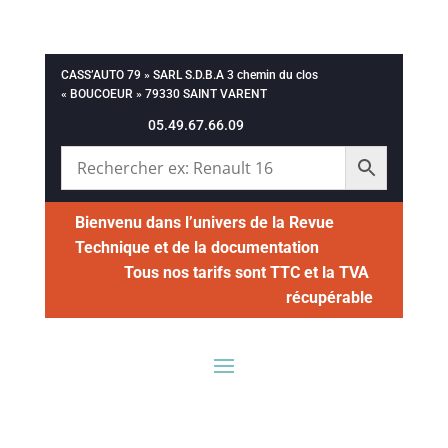
CASS’AUTO 79 » SARL S.D.B.A 3 chemin du clos
« BOUCOEUR » 79330 SAINT VARENT
05.49.67.66.09
Bienvenu dans l’univers de la Revue
Technique et de la documentation
Tous nos tarifs sont TTC et la TVA
récupérable