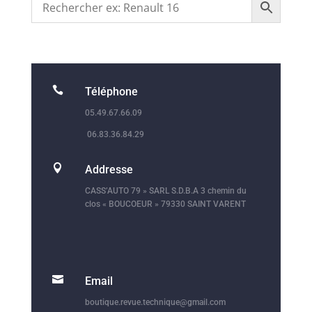

Téléphone
05.49.67.66.09
06.83.36.84.29

Addresse
CASS’AUTO 79 » SARL S.D.B.A 3 chemin du
clos « BOUCOEUR » 79330 SAINT VARENT

Email
boutique.revue.technique@gmail.com