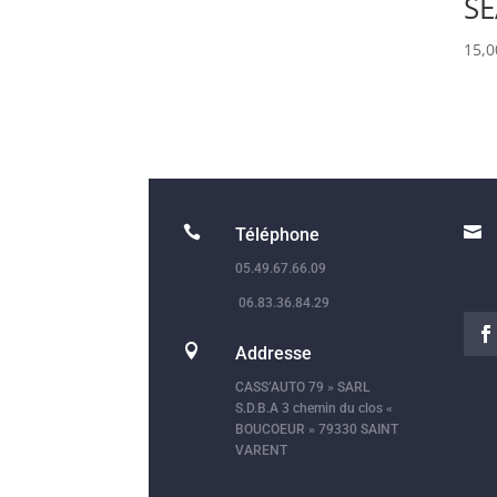
S
15,


Téléphone
05.49.67.66.09
06.83.36.84.29

Addresse
CASS’AUTO 79 » SARL
S.D.B.A 3 chemin du clos «
BOUCOEUR » 79330 SAINT
VARENT