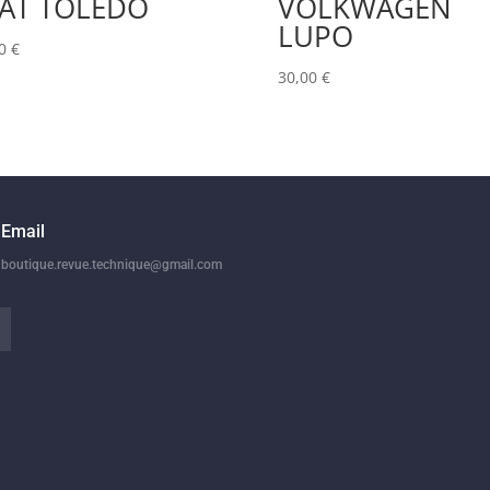
EAT TOLEDO
VOLKWAGEN
LUPO
00
€
30,00
€
Email
boutique.revue.technique@gmail.com