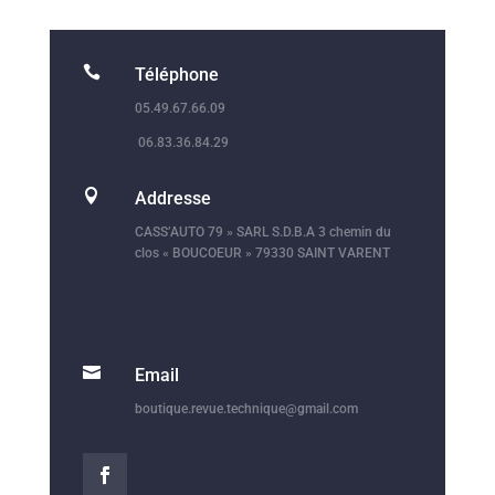

Téléphone
05.49.67.66.09
06.83.36.84.29

Addresse
CASS’AUTO 79 » SARL S.D.B.A 3 chemin du
clos « BOUCOEUR » 79330 SAINT VARENT

Email
boutique.revue.technique@gmail.com