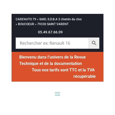
CASS’AUTO 79 » SARL S.D.B.A 3 chemin du clos
« BOUCOEUR » 79330 SAINT VARENT
05.49.67.66.09
Bienvenu dans l’univers de la Revue
Technique et de la documentation
Tous nos tarifs sont TTC et la TVA
récupérable