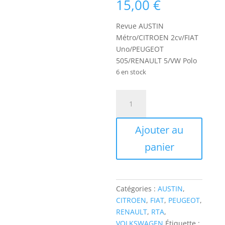
15,00
€
Revue AUSTIN
Métro/CITROEN 2cv/FIAT
Uno/PEUGEOT
505/RENAULT 5/VW Polo
6 en stock
quantité
de
RTA472
Ajouter au
Evolutions
AUSTIN
panier
Métro/CITROEN
2cv/FIAT
Uno/PEUGEOT
505/RENAULT
Catégories :
AUSTIN
,
5/VW
CITROEN
,
FIAT
,
PEUGEOT
,
Polo
RENAULT
,
RTA
,
VOLKSWAGEN
Étiquette :