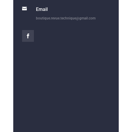

Email
boutique.revue.technique@gmail.com