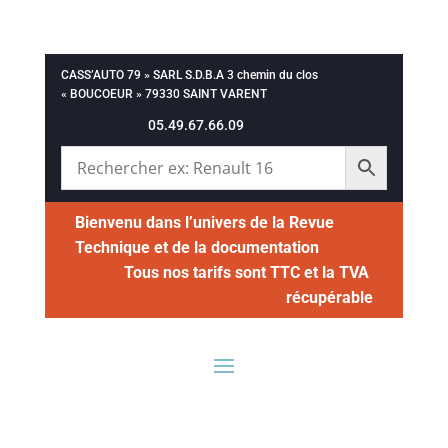
CASS’AUTO 79 » SARL S.D.B.A 3 chemin du clos
« BOUCOEUR » 79330 SAINT VARENT
05.49.67.66.09
Bienvenu dans l’univers de la Revue
Technique et de la documentation
Tous nos tarifs sont TTC et la TVA
récupérable