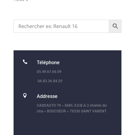

Téléphone
05.49.67.66.09
06.83.36.84.29

Addresse
CASS’AUTO 79 » SARL S.D.B.A 3 chemin du
clos « BOUCOEUR » 79330 SAINT VARENT