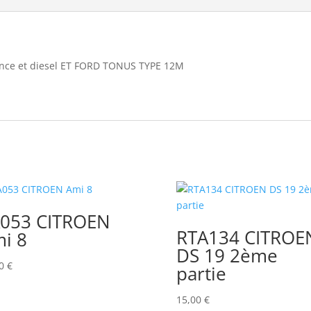
ce et diesel ET FORD TONUS TYPE 12M
053 CITROEN
RTA134 CITROE
i 8
DS 19 2ème
00
€
partie
15,00
€