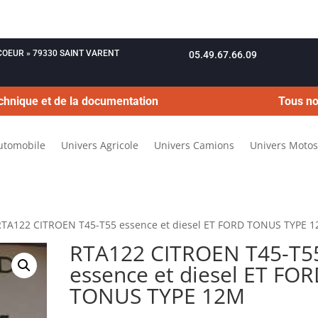
OUCOEUR » 79330 SAINT VARENT
05.49.67.66.09
chnique et de la documentation
Tous no
utomobile
Univers Agricole
Univers Camions
Univers Motos
RTA122 CITROEN T45-T55 essence et diesel ET FORD TONUS TYPE 
RTA122 CITROEN T45-T5
essence et diesel ET FO
TONUS TYPE 12M