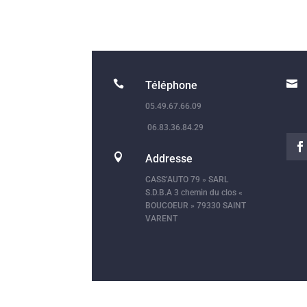


Téléphone
05.49.67.66.09
06.83.36.84.29

Addresse
CASS’AUTO 79 » SARL
S.D.B.A 3 chemin du clos «
BOUCOEUR » 79330 SAINT
VARENT