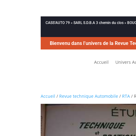
CASS’AUTO 79 » SARL S.D.B.A 3 chemin du clos « B
Bienvenu dans l’univers de la Revue Te
Accueil
Univers A
Accueil
/
Revue technique Automobile
/
RTA
/ 