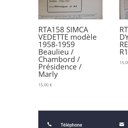
RTA158 SIMCA
R
VEDETTE modèle
DY
1958-1959
RE
Beaulieu /
R
Chambord /
15,
Présidence /
Marly
15,00
€


Téléphone