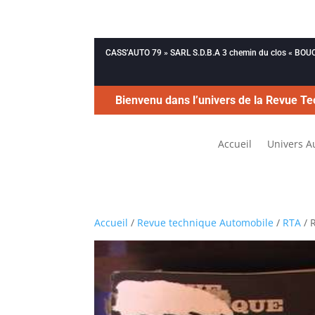
CASS’AUTO 79 » SARL S.D.B.A 3 chemin du clos « B
Bienvenu dans l’univers de la Revue Te
Accueil
Univers A
Accueil
/
Revue technique Automobile
/
RTA
/ 