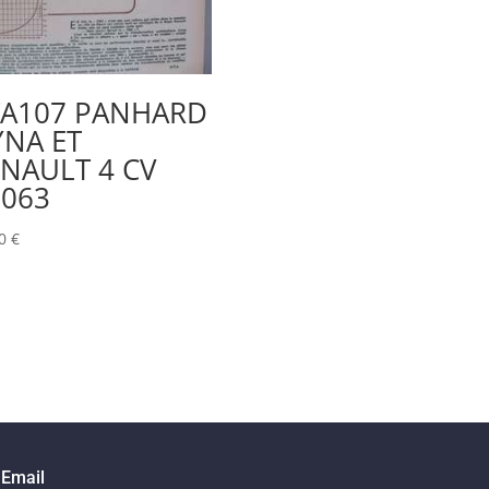
TA107 PANHARD
NA ET
NAULT 4 CV
1063
00
€
Email