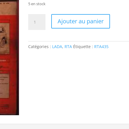
5 en stock
quantité
Ajouter au panier
de
RTA435
LADA
NIVA
Catégories :
LADA
,
RTA
Étiquette :
RTA435
4X4