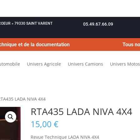
OUCOEUR » 79330 SAINT VARENT
05.49.67.66.09
chnique et de la documentation
Tous no
utomobile
Univers Agricole
Univers Camions
Univers Motos
RTA435 LADA NIVA 4X4
RTA435 LADA NIVA 4X4
15,00
€
Revue Technique LADA NIVA 4X4