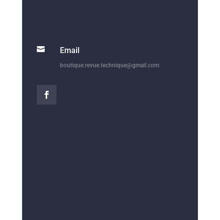

Email
boutique.revue.technique@gmail.com