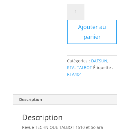
quantité
de
RTA404
Ajouter au
TALBOT
1510
panier
ET
SOLARA
ET
EVOLUTION
Catégories :
DATSUN
,
DATSUN
RTA
,
TALBOT
Étiquette :
100A/120A
RTA404
Description
Description
Revue TECHNIQUE TALBOT 1510 et Solara