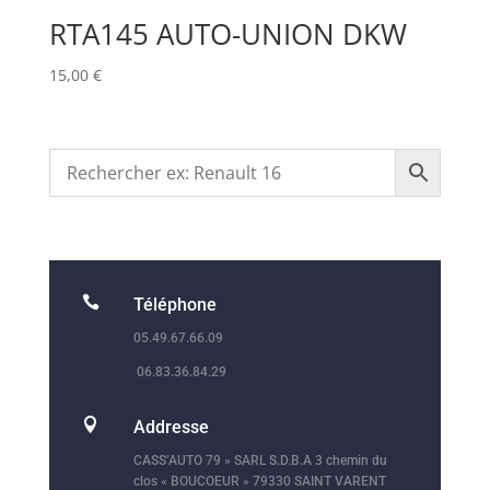
RTA145 AUTO-UNION DKW
15,00
€

Téléphone
05.49.67.66.09
06.83.36.84.29

Addresse
CASS’AUTO 79 » SARL S.D.B.A 3 chemin du
clos « BOUCOEUR » 79330 SAINT VARENT