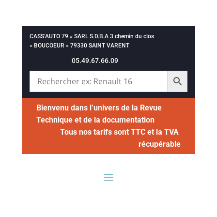
CASS’AUTO 79 » SARL S.D.B.A 3 chemin du clos
« BOUCOEUR » 79330 SAINT VARENT
05.49.67.66.09
Bienvenu dans l’univers de la Revue
Technique et de la documentation
Tous nos tarifs sont TTC et la TVA
récupérable