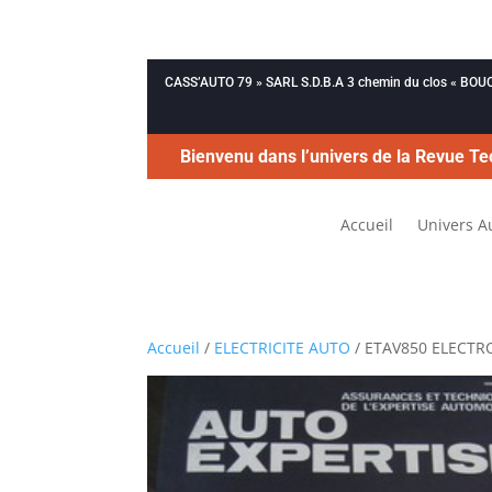
CASS’AUTO 79 » SARL S.D.B.A 3 chemin du clos « B
Bienvenu dans l’univers de la Revue Te
Accueil
Univers A
Accueil
/
ELECTRICITE AUTO
/ ETAV850 ELECTR