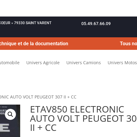
OUCOEUR » 79330 SAINT VARENT
05.49.67.66.09
chnique et de la documentation
Tous no
utomobile
Univers Agricole
Univers Camions
Univers Motos
ONIC AUTO VOLT PEUGEOT 307 II + CC
ETAV850 ELECTRONIC
AUTO VOLT PEUGEOT 30
II + CC