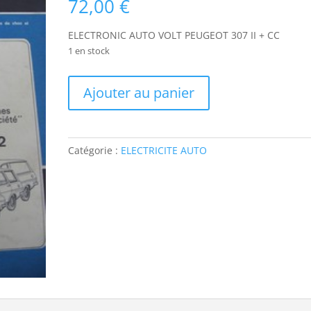
72,00
€
ELECTRONIC AUTO VOLT PEUGEOT 307 II + CC
1 en stock
quantité
Ajouter au panier
de
ETAV850
ELECTRONIC
AUTO
Catégorie :
ELECTRICITE AUTO
VOLT
PEUGEOT
307
II
+
CC