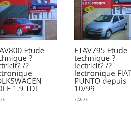
AV800 Etude
ETAV795 Etude
chnique ?
technique ?
tricit? /?
lectricit? /?
ctronique
lectronique FIA
OLKSWAGEN
PUNTO depuis
LF 1.9 TDI
10/99
00
€
72,00
€