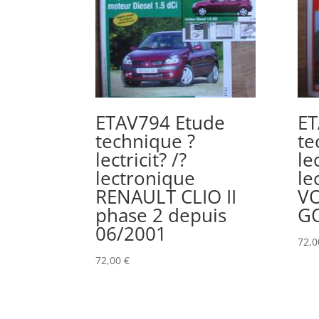
ETAV794 Etude
ET
technique ?
te
lectricit? /?
lec
lectronique
le
RENAULT CLIO II
V
phase 2 depuis
GO
06/2001
72,
72,00
€