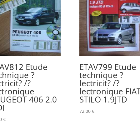
AV812 Etude
ETAV799 Etude
chnique ?
technique ?
tricit? /?
lectricit? /?
ctronique
lectronique FIA
UGEOT 406 2.0
STILO 1.9JTD
I
72,00
€
00
€