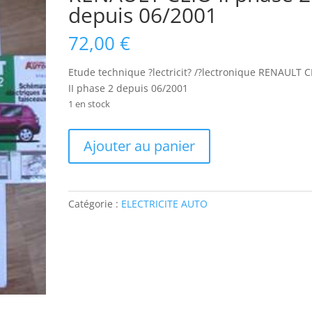
depuis 06/2001
72,00
€
Etude technique ?lectricit? /?lectronique RENAULT C
II phase 2 depuis 06/2001
1 en stock
quantité
Ajouter au panier
de
ETAV794
Etude
technique
Catégorie :
ELECTRICITE AUTO
?
lectricit?
/?
lectronique
RENAULT
CLIO