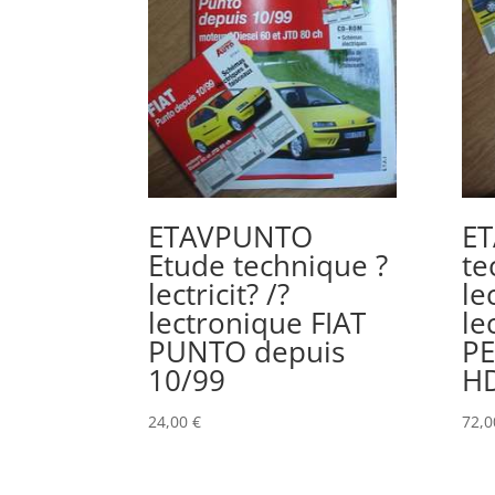
ETAVPUNTO
ET
Etude technique ?
te
lectricit? /?
lec
lectronique FIAT
le
PUNTO depuis
PE
10/99
HD
24,00
€
72,