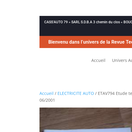
CASS’AUTO 79 » SARL S.D.B.A 3 chemin du clos « B
Bienvenu dans l’univers de la Revue Te
Accueil
Univers A
Accueil
/
ELECTRICITE AUTO
/ ETAV794 Etude te
06/2001