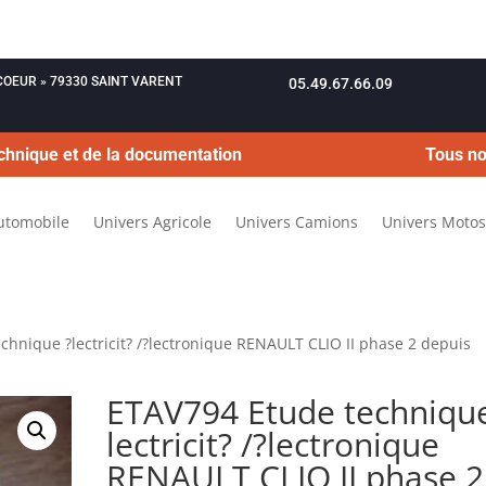
OUCOEUR » 79330 SAINT VARENT
05.49.67.66.09
chnique et de la documentation
Tous no
utomobile
Univers Agricole
Univers Camions
Univers Motos
chnique ?lectricit? /?lectronique RENAULT CLIO II phase 2 depuis
ETAV794 Etude technique
lectricit? /?lectronique
RENAULT CLIO II phase 2