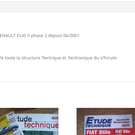
II
phase
2
depuis
06/2001
 RENAULT CLIO II phase 2 depuis 06/2001
e toute la structure ?lectrique et ?lectronique du v?hicule