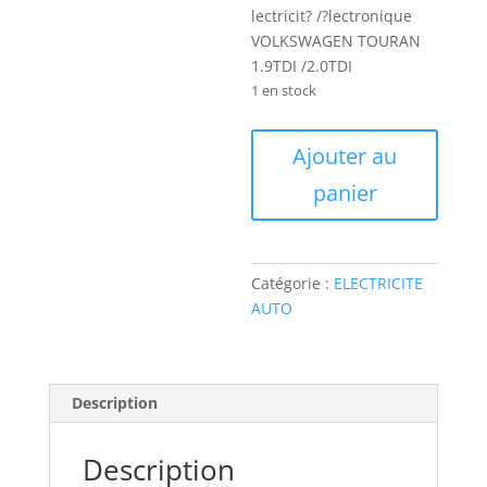
lectricit? /?lectronique
VOLKSWAGEN TOURAN
1.9TDI /2.0TDI
1 en stock
quantité
Ajouter au
de
panier
ETAV831
Etude
technique
?
Catégorie :
ELECTRICITE
lectricit?
AUTO
/?
lectronique
VOLKSWAGEN
TOURAN
Description
1.9TDI
/2.0TDI
Description