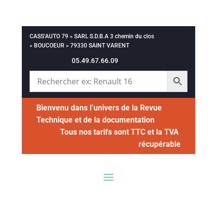
CASS’AUTO 79 » SARL S.D.B.A 3 chemin du clos
« BOUCOEUR » 79330 SAINT VARENT
05.49.67.66.09
Bienvenu dans l’univers de la Revue
Technique et de la documentation
Tous nos tarifs sont TTC et la TVA
récupérable