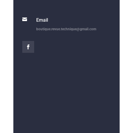

Email
boutique.revue.technique@gmail.com