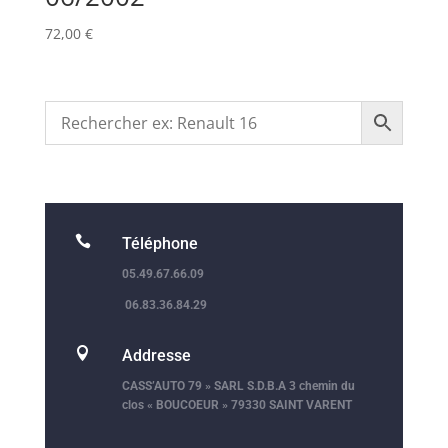
72,00
€

Téléphone
05.49.67.66.09
06.83.36.84.29

Addresse
CASS’AUTO 79 » SARL S.D.B.A 3 chemin du
clos « BOUCOEUR » 79330 SAINT VARENT