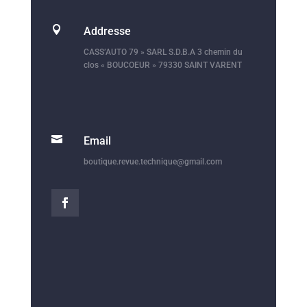

Addresse
CASS’AUTO 79 » SARL S.D.B.A 3 chemin du
clos « BOUCOEUR » 79330 SAINT VARENT

Email
boutique.revue.technique@gmail.com