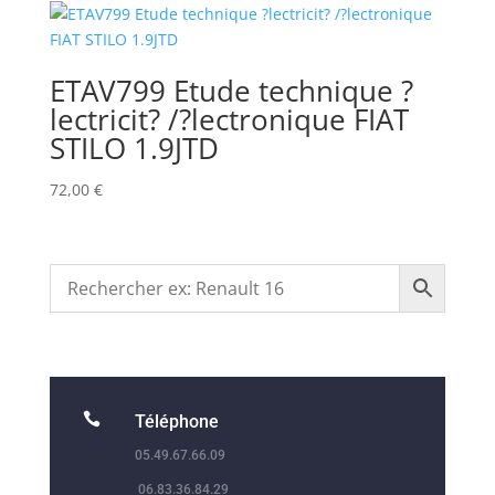
ETAV799 Etude technique ?
lectricit? /?lectronique FIAT
STILO 1.9JTD
72,00
€

Téléphone
05.49.67.66.09
06.83.36.84.29