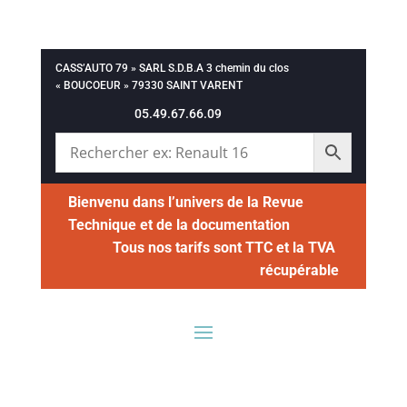
CASS’AUTO 79 » SARL S.D.B.A 3 chemin du clos
« BOUCOEUR » 79330 SAINT VARENT
05.49.67.66.09
Bienvenu dans l’univers de la Revue
Technique et de la documentation
Tous nos tarifs sont TTC et la TVA
récupérable