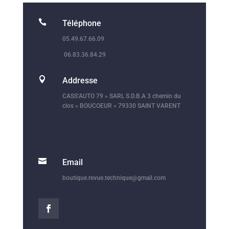

Téléphone
05.49.67.66.09
06.83.36.84.29

Addresse
CASS’AUTO 79 » SARL S.D.B.A 3 chemin du
clos « BOUCOEUR » 79330 SAINT VARENT

Email
boutique.revue.technique@gmail.com