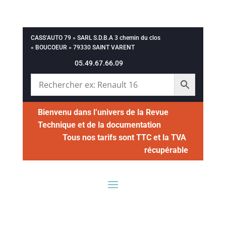
CASS’AUTO 79 » SARL S.D.B.A 3 chemin du clos
« BOUCOEUR » 79330 SAINT VARENT
05.49.67.66.09
Bienvenu dans l’univers de la Revue
Technique et de la documentation
Tous nos tarifs sont TTC et la TVA
récupérable