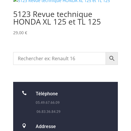
5123 Revue technique
HONDA XL 125 et TL 125
29,00
€

Téléphone
05.49.67.66.09
06.83.36.84.29

Addresse