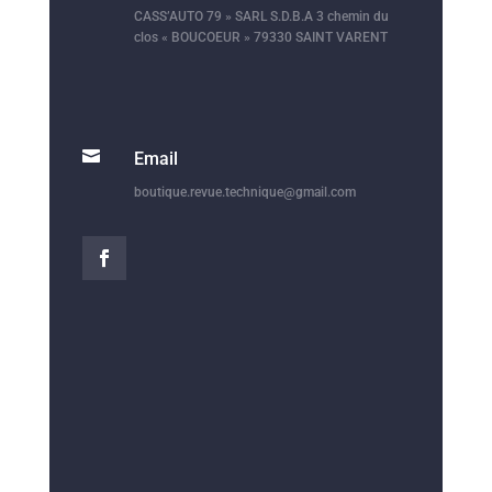
CASS’AUTO 79 » SARL S.D.B.A 3 chemin du
clos « BOUCOEUR » 79330 SAINT VARENT

Email
boutique.revue.technique@gmail.com