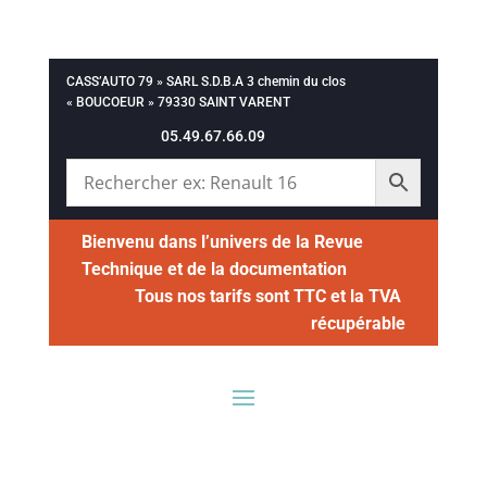
CASS’AUTO 79 » SARL S.D.B.A 3 chemin du clos
« BOUCOEUR » 79330 SAINT VARENT
05.49.67.66.09
Bienvenu dans l’univers de la Revue
Technique et de la documentation
Tous nos tarifs sont TTC et la TVA
récupérable