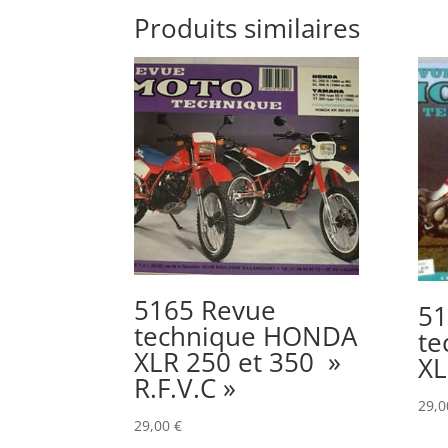
Produits similaires
5165 Revue
51
technique HONDA
te
XLR 250 et 350 »
XL
R.F.V.C »
29,
29,00
€