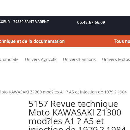
OUCOEUR » 79330 SAINT VARENT
05.49.67.66.09
chnique et de la documentation
Tous no
utomobile
Univers Agricole
Univers Camions
Univers Motos
oto KAWASAKI Z1300 mod?les A1 ? A5 et injection de 1979 ? 1984
5157 Revue technique
Moto KAWASAKI Z1300
mod?les A1 ? A5 et
injection de 1979 ? 1984