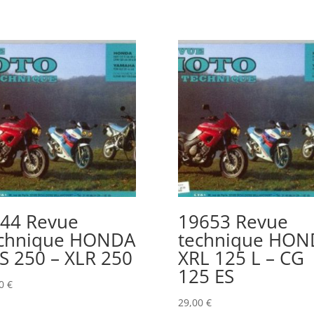
44 Revue
19653 Revue
chnique HONDA
technique HON
S 250 – XLR 250
XRL 125 L – CG
125 ES
00
€
29,00
€