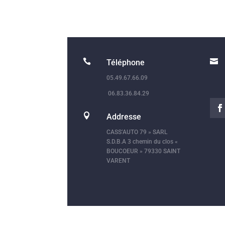


Téléphone
05.49.67.66.09
06.83.36.84.29

Addresse
CASS’AUTO 79 » SARL
S.D.B.A 3 chemin du clos «
BOUCOEUR » 79330 SAINT
VARENT