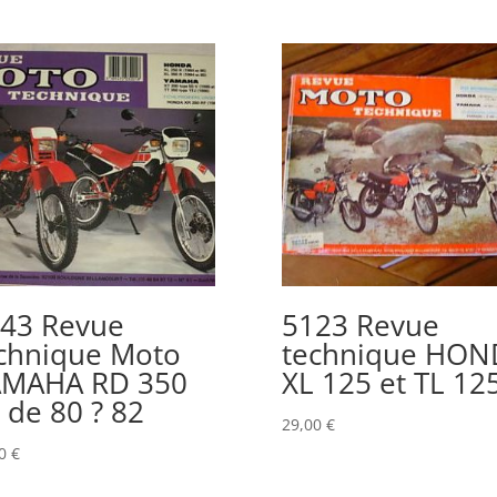
43 Revue
5123 Revue
chnique Moto
technique HON
AMAHA RD 350
XL 125 et TL 12
 de 80 ? 82
29,00
€
00
€