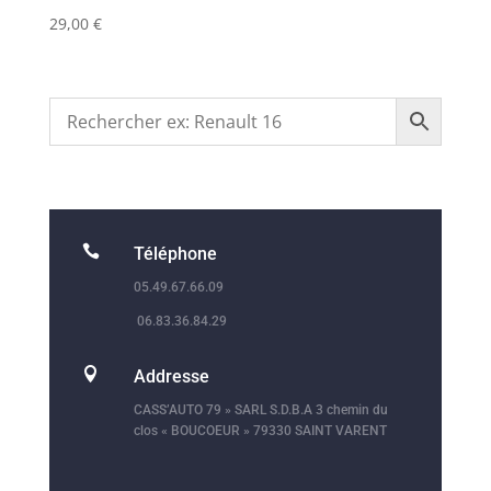
29,00
€

Téléphone
05.49.67.66.09
06.83.36.84.29

Addresse
CASS’AUTO 79 » SARL S.D.B.A 3 chemin du
clos « BOUCOEUR » 79330 SAINT VARENT