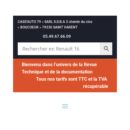
CASS’AUTO 79 » SARL S.D.B.A 3 chemin du clos
« BOUCOEUR » 79330 SAINT VARENT
05.49.67.66.09
Bienvenu dans l’univers de la Revue
Technique et de la documentation
Tous nos tarifs sont TTC et la TVA
récupérable