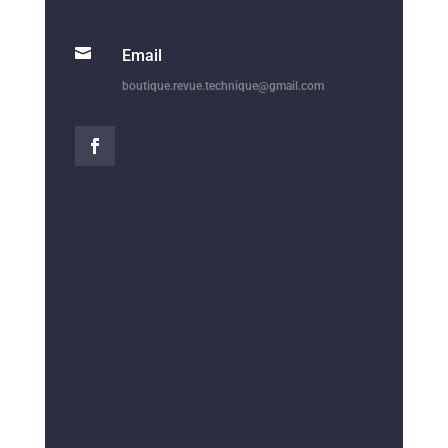

Email
boutique.revue.technique@gmail.com