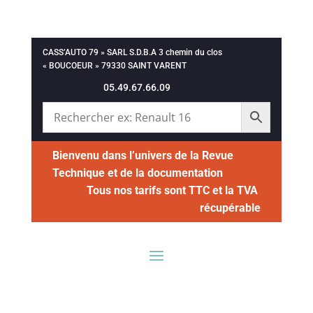
CASS’AUTO 79 » SARL S.D.B.A 3 chemin du clos
« BOUCOEUR » 79330 SAINT VARENT
05.49.67.66.09
Bienvenu dans l’univers de la Revue
Technique et de la documentation
Tous nos tarifs sont TTC et la TVA
récupérable