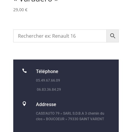
29,00
€

Téléphone
05.49.67.66.09
06.83.36.84.29

Addresse
CASS’AUTO 79 » SARL S.D.B.A 3 chemin du
clos « BOUCOEUR » 79330 SAINT VARENT