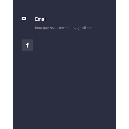

Email
boutique.revue.technique@gmail.com