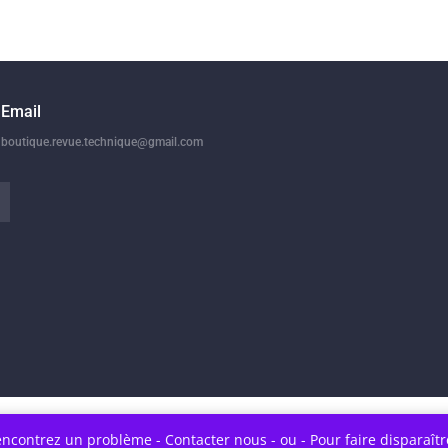
Email
boutique.revue.technique@gmail.com
encontrez un problème - Contacter nous - ou - Pour faire disparaît