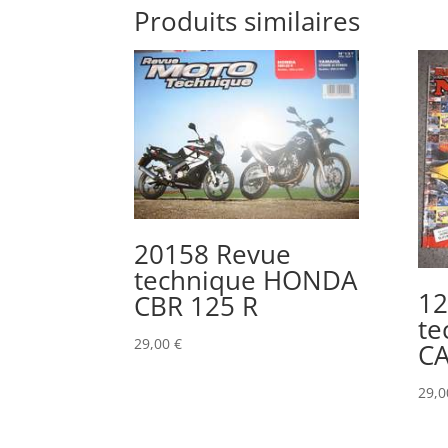
Produits similaires
20158 Revue
technique HONDA
12
CBR 125 R
te
29,00
€
CA
29,