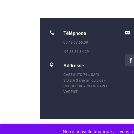


Téléphone
05.49.67.66.09
06.83.36.84.29

Addresse
CASS’AUTO 79 » SARL
S.D.B.A 3 chemin du clos «
BOUCOEUR » 79330 SAINT
VARENT
Notre nouvelle boutique , si vous r