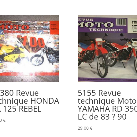
380 Revue
5155 Revue
chnique HONDA
technique Moto
 125 REBEL
YAMAHA RD 35
LC de 83 ? 90
00
€
29,00
€