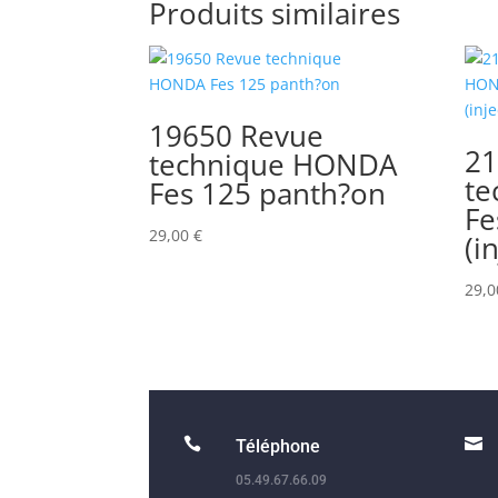
Produits similaires
19650 Revue
21
technique HONDA
te
Fes 125 panth?on
Fe
29,00
€
(i
29,


Téléphone
05.49.67.66.09