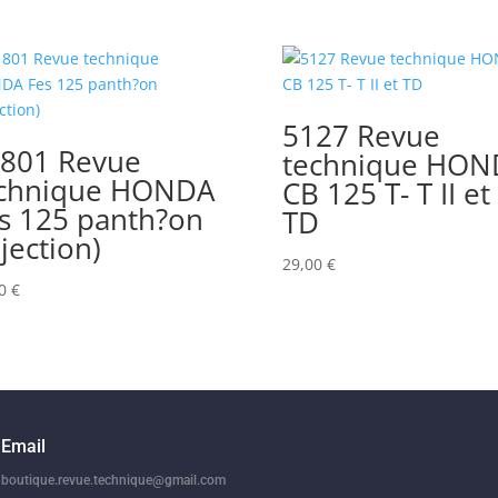
5127 Revue
801 Revue
technique HON
chnique HONDA
CB 125 T- T II et
s 125 panth?on
TD
njection)
29,00
€
00
€
Email
boutique.revue.technique@gmail.com