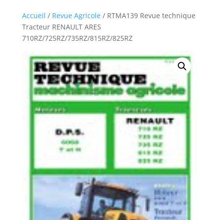
Accueil
/
Revue Agricole
/ RTMA139 Revue technique
Tracteur RENAULT ARES
710RZ/725RZ/735RZ/815RZ/825RZ