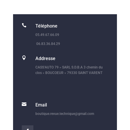

Téléphone
05.49.67.66.09
06.83.36.84.29

Addresse
CASS’AUTO 79 » SARL S.D.B.A 3 chemin du
clos « BOUCOEUR » 79330 SAINT VARENT

Email
boutique.revue.technique@gmail.com