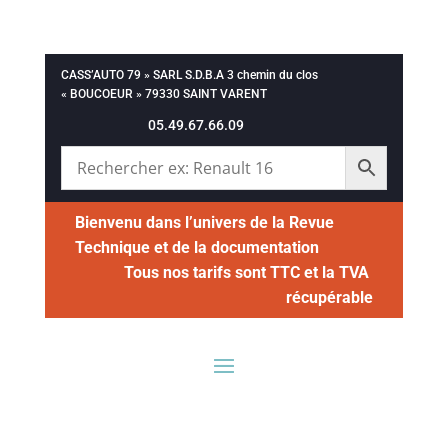
CASS’AUTO 79 » SARL S.D.B.A 3 chemin du clos
« BOUCOEUR » 79330 SAINT VARENT
05.49.67.66.09
Bienvenu dans l’univers de la Revue
Technique et de la documentation
Tous nos tarifs sont TTC et la TVA
récupérable