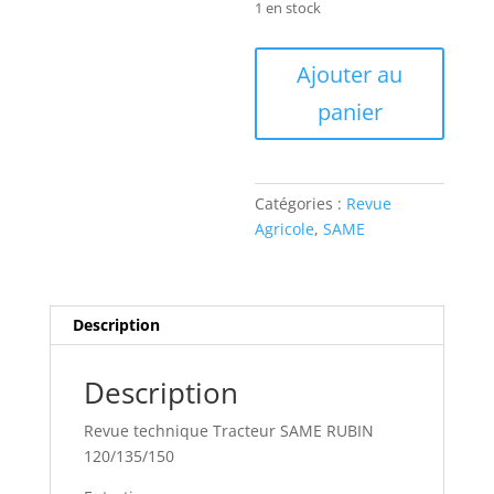
1 en stock
quantité
Ajouter au
de
panier
RTMA136
Revue
technique
Tracteur
Catégories :
Revue
SAME
Agricole
,
SAME
RUBIN
120/135/150
Description
Description
Revue technique Tracteur SAME RUBIN
120/135/150