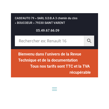
CASS’AUTO 79 » SARL S.D.B.A 3 chemin du clos
« BOUCOEUR » 79330 SAINT VARENT
05.49.67.66.09
Bienvenu dans l’univers de la Revue
Technique et de la documentation
Tous nos tarifs sont TTC et la TVA
récupérable