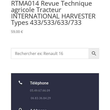
RTMA014 Revue Technique
agricole Tracteur
INTERNATIONAL HARVESTER
Types 433/533/633/733
59,00
€

Téléphone
05.49.67.66.09
06.83.36.84.29
