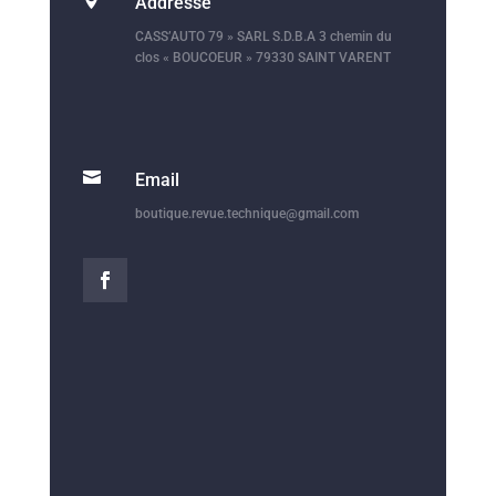
Addresse
CASS’AUTO 79 » SARL S.D.B.A 3 chemin du
clos « BOUCOEUR » 79330 SAINT VARENT

Email
boutique.revue.technique@gmail.com