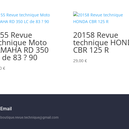
55 Revue
20158 Revue
chnique Moto
technique HON
AMAHA RD 350
CBR 125 R
 de 83 ? 90
29,00
€
00
€
Email
boutique.revue.technique@gmail.com