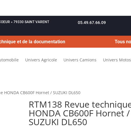
OUCOEUR » 79330 SAINT VARENT
05.49.67.66.09
chnique et de la documentation
Tous no
utomobile
Univers Agricole
Univers Camions
Univers Motos
ue HONDA CB600F Hornet / SUZUKI DL650
RTM138 Revue techniqu
HONDA CB600F Hornet /
SUZUKI DL650