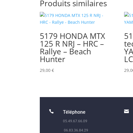
Produits similaires
5179 HONDA MTX
51
125 R NRJ – HRC –
te
Rallye – Beach
Y
Hunter
LC
29,00
€
29,


Téléphone
05.49.67.66.09
06.83.36.84.29