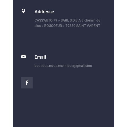

Addresse
CASS’AUTO 79 » SARL S.D.B.A 3 chemin du
clos « BOUCOEUR » 79330 SAINT VARENT

Email
boutique.revue.technique@gmail.com