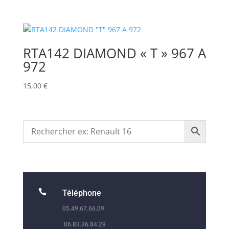
RTA142 DIAMOND « T » 967 A
972
15,00
€

Téléphone
05.49.67.66.09
06.83.36.84.29