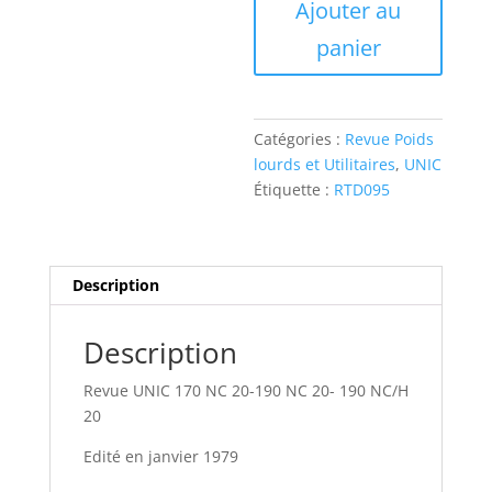
Ajouter au
UNIC
170
panier
NC
20-
190
NC
Catégories :
Revue Poids
20-
lourds et Utilitaires
,
UNIC
190
Étiquette :
RTD095
NC/H
20
Description
Description
Revue UNIC 170 NC 20-190 NC 20- 190 NC/H
20
Edité en janvier 1979