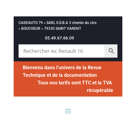
CASS’AUTO 79 » SARL S.D.B.A 3 chemin du clos
« BOUCOEUR » 79330 SAINT VARENT
05.49.67.66.09
Bienvenu dans l’univers de la Revue
Technique et de la documentation
Tous nos tarifs sont TTC et la TVA
récupérable