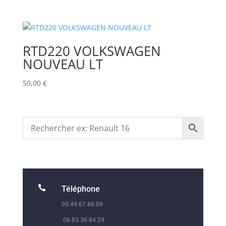
RTD220 VOLKSWAGEN
NOUVEAU LT
50,00
€

Téléphone
05.49.67.66.09
06.83.36.84.29