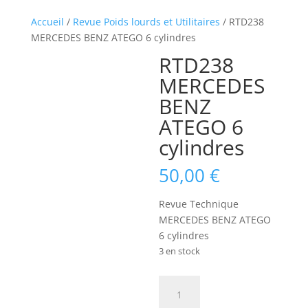
Accueil
/
Revue Poids lourds et Utilitaires
/ RTD238
MERCEDES BENZ ATEGO 6 cylindres
RTD238
MERCEDES
BENZ
ATEGO 6
cylindres
50,00
€
Revue Technique
MERCEDES BENZ ATEGO
6 cylindres
3 en stock
quantité
de