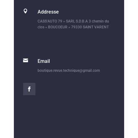

Addresse
CASS’AUTO 79 » SARL S.D.B.A 3 chemin du
clos « BOUCOEUR » 79330 SAINT VARENT

Email
boutique.revue.technique@gmail.com