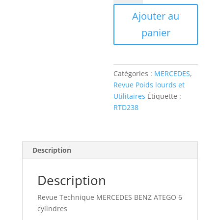
RTD238
Ajouter au
MERCEDES
BENZ
panier
ATEGO
6
cylindres
Catégories :
MERCEDES
,
Revue Poids lourds et
Utilitaires
Étiquette :
RTD238
Description
Description
Revue Technique MERCEDES BENZ ATEGO 6
cylindres