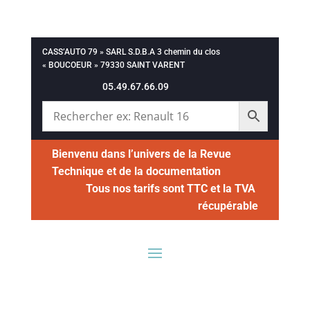
CASS’AUTO 79 » SARL S.D.B.A 3 chemin du clos
« BOUCOEUR » 79330 SAINT VARENT
05.49.67.66.09
Bienvenu dans l’univers de la Revue
Technique et de la documentation
Tous nos tarifs sont TTC et la TVA
récupérable