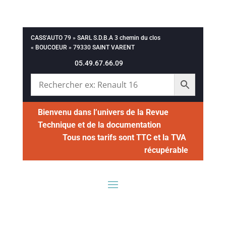
CASS’AUTO 79 » SARL S.D.B.A 3 chemin du clos
« BOUCOEUR » 79330 SAINT VARENT
05.49.67.66.09
Bienvenu dans l’univers de la Revue
Technique et de la documentation
Tous nos tarifs sont TTC et la TVA
récupérable