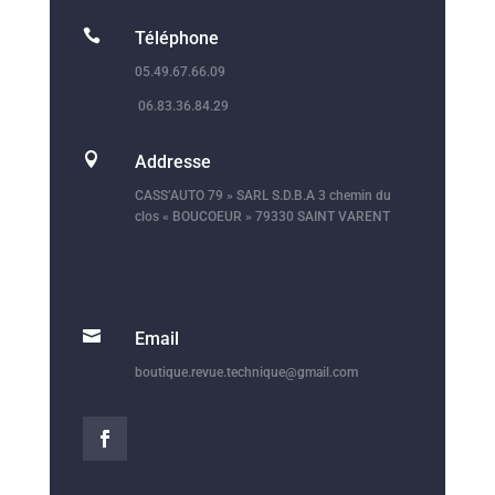

Téléphone
05.49.67.66.09
06.83.36.84.29

Addresse
CASS’AUTO 79 » SARL S.D.B.A 3 chemin du
clos « BOUCOEUR » 79330 SAINT VARENT

Email
boutique.revue.technique@gmail.com