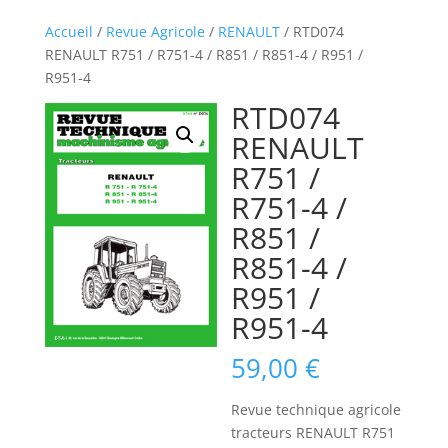
Accueil
/
Revue Agricole
/
RENAULT
/ RTD074
RENAULT R751 / R751-4 / R851 / R851-4 / R951 /
R951-4
RTD074
RENAULT
R751 /
R751-4 /
R851 /
R851-4 /
R951 /
R951-4
59,00
€
Revue technique agricole
tracteurs RENAULT R751