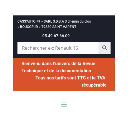
CASS’AUTO 79 » SARL S.D.B.A 3 chemin du clos
« BOUCOEUR » 79330 SAINT VARENT
05.49.67.66.09
Bienvenu dans l’univers de la Revue
Technique et de la documentation
Tous nos tarifs sont TTC et la TVA
récupérable