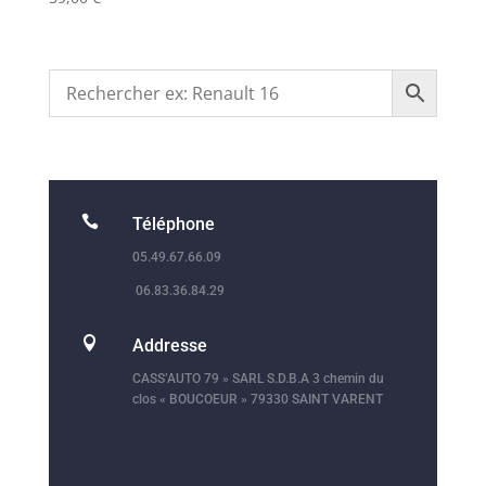

Téléphone
05.49.67.66.09
06.83.36.84.29

Addresse
CASS’AUTO 79 » SARL S.D.B.A 3 chemin du
clos « BOUCOEUR » 79330 SAINT VARENT