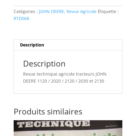
JOHN
DEERE
Catégories :
JOHN DEERE
,
Revue Agricole
Étiquette :
1120
RTD068
/
2020
/
2120
Description
/
2030
Description
et
2130
Revue technique agricole tracteurs JOHN
DEERE 1120 / 2020 / 2120 / 2030 et 2130
Produits similaires