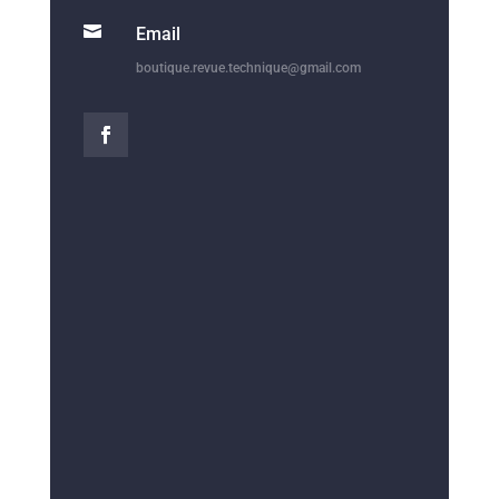

Email
boutique.revue.technique@gmail.com