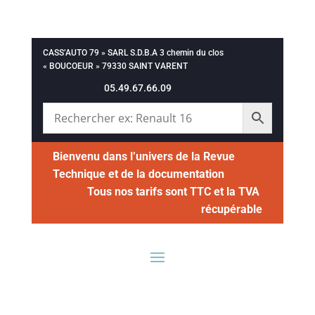
CASS’AUTO 79 » SARL S.D.B.A 3 chemin du clos
« BOUCOEUR » 79330 SAINT VARENT
05.49.67.66.09
Bienvenu dans l’univers de la Revue
Technique et de la documentation
Tous nos tarifs sont TTC et la TVA
récupérable