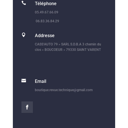

Téléphone
05.49.67.66.09
06.83.36.84.29

Addresse
CASS’AUTO 79 » SARL S.D.B.A 3 chemin du
clos « BOUCOEUR » 79330 SAINT VARENT

Email
boutique.revue.technique@gmail.com