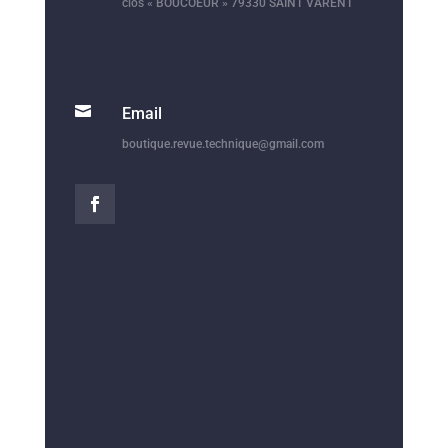
clos « BOUCOEUR » 79330 SAINT VARENT

Email
boutique.revue.technique@gmail.com