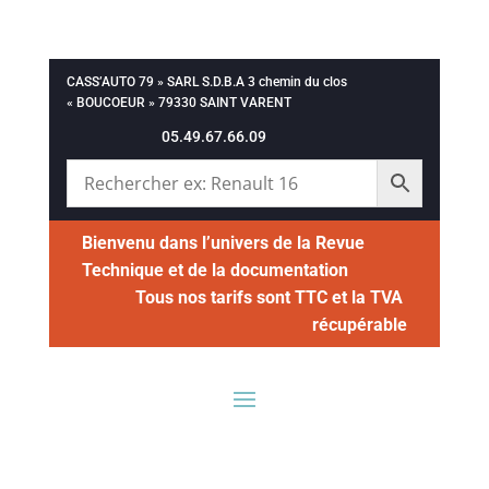
CASS’AUTO 79 » SARL S.D.B.A 3 chemin du clos
« BOUCOEUR » 79330 SAINT VARENT
05.49.67.66.09
Bienvenu dans l’univers de la Revue
Technique et de la documentation
Tous nos tarifs sont TTC et la TVA
récupérable