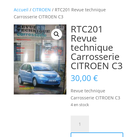
Accueil
/
CITROEN
/ RTC201 Revue technique
Carrosserie CITROEN C3
RTC201
Revue
technique
Carrosserie
CITROEN C3
30,00
€
Revue technique
Carrosserie CITROEN C3
4 en stock
quantité
de
RTC201