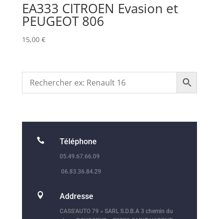
EA333 CITROEN Evasion et
PEUGEOT 806
15,00
€

Téléphone
05.49.67.66.09
06.83.36.84.29

Addresse
CASS’AUTO 79 » SARL S.D.B.A 3 chemin du