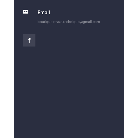

Email
boutique.revue.technique@gmail.com