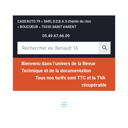
CASS’AUTO 79 » SARL S.D.B.A 3 chemin du clos
« BOUCOEUR » 79330 SAINT VARENT
05.49.67.66.09
Bienvenu dans l’univers de la Revue
Technique et de la documentation
Tous nos tarifs sont TTC et la TVA
récupérable