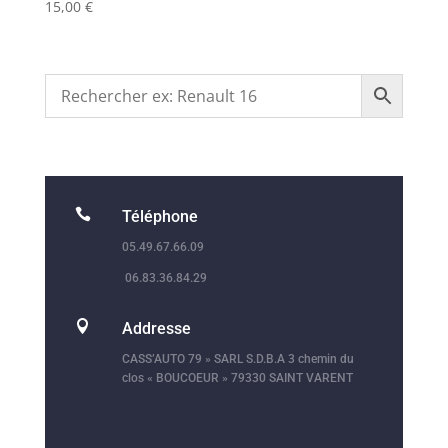
15,00
€

Téléphone
05.49.67.66.09
06.83.36.84.29

Addresse
CASS’AUTO 79 » SARL S.D.B.A 3 chemin du
clos « BOUCOEUR » 79330 SAINT VARENT