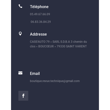

Téléphone
05.49.67.66.09
06.83.36.84.29

Addresse
CASS’AUTO 79 » SARL S.D.B.A 3 chemin du
clos « BOUCOEUR » 79330 SAINT VARENT

Email
boutique.revue.technique@gmail.com