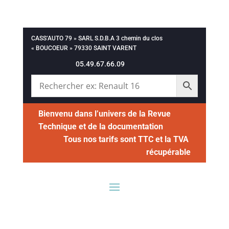
CASS’AUTO 79 » SARL S.D.B.A 3 chemin du clos
« BOUCOEUR » 79330 SAINT VARENT
05.49.67.66.09
Bienvenu dans l’univers de la Revue
Technique et de la documentation
Tous nos tarifs sont TTC et la TVA
récupérable