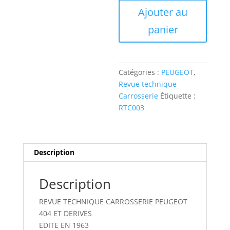
RTC003
Ajouter au
REVUE
TECHNIQUE
panier
CARROSSERIE
PEUGEOT
404
ET
Catégories :
PEUGEOT
,
DERIVES
Revue technique
Carrosserie
Étiquette :
RTC003
Description
Description
REVUE TECHNIQUE CARROSSERIE PEUGEOT
404 ET DERIVES
EDITE EN 1963