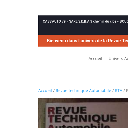
CASS’AUTO 79 » SARL S.D.B.A 3 chemin du clos « B
Bienvenu dans l’univers de la Revue Te
Accueil
Univers A
Accueil
/
Revue technique Automobile
/
RTA
/ 