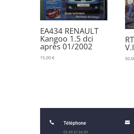
EA434 RENAULT
Kangoo 1.5 dci
R
après 01/2002
V.
15,00
€
50,


Téléphone
05.49.67.66.09