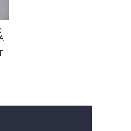
0
A
T