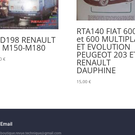
RTA140 FIAT 60
et 600 MULTIPL
TD198 RENAULT
ET EVOLUTION
I M150-M180
PEUGEOT 203 E
00
€
RENAULT
DAUPHINE
15,00
€
Email
boutique.revue.technique@gmail.com