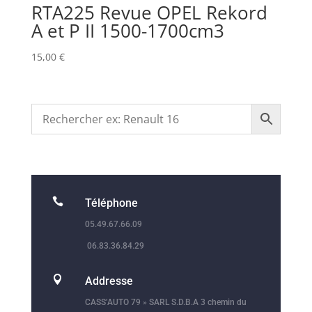
RTA225 Revue OPEL Rekord
A et P II 1500-1700cm3
15,00
€

Téléphone
05.49.67.66.09
06.83.36.84.29

Addresse
CASS’AUTO 79 » SARL S.D.B.A 3 chemin du