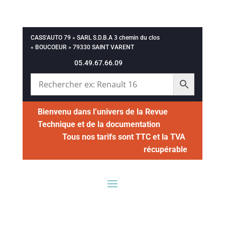
CASS’AUTO 79 » SARL S.D.B.A 3 chemin du clos
« BOUCOEUR » 79330 SAINT VARENT
05.49.67.66.09
Bienvenu dans l’univers de la Revue
Technique et de la documentation
Tous nos tarifs sont TTC et la TVA
récupérable