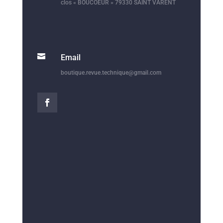
clos « BOUCOEUR » 79330 SAINT VARENT

Email
boutique.revue.technique@gmail.com