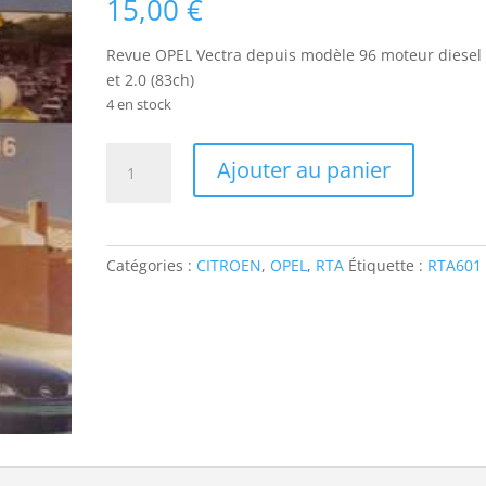
15,00
€
Revue OPEL Vectra depuis modèle 96 moteur diesel 
et 2.0 (83ch)
4 en stock
quantité
Ajouter au panier
de
RTA601
OPEL
Vectra
Catégories :
CITROEN
,
OPEL
,
RTA
Étiquette :
RTA601
depuis
modèle
96
moteur
diesel
1.7
et
2.0
(83ch)