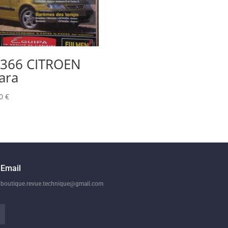
366 CITROEN
ara
00
€
Email
boutique.revue.technique@gmail.com