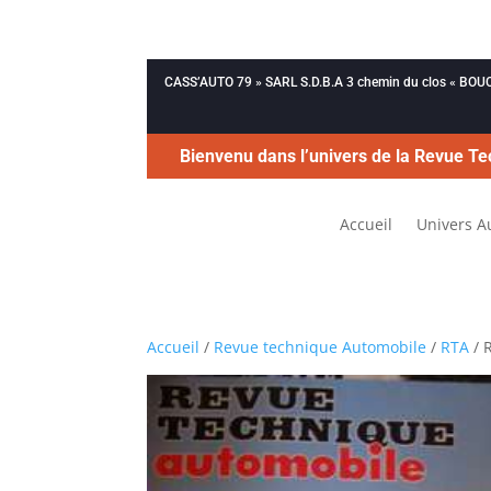
CASS’AUTO 79 » SARL S.D.B.A 3 chemin du clos « B
Bienvenu dans l’univers de la Revue Te
Accueil
Univers A
Accueil
/
Revue technique Automobile
/
RTA
/ 