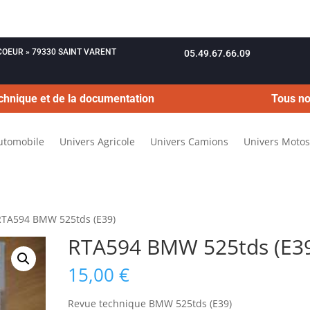
OUCOEUR » 79330 SAINT VARENT
05.49.67.66.09
chnique et de la documentation
Tous no
utomobile
Univers Agricole
Univers Camions
Univers Motos
RTA594 BMW 525tds (E39)
RTA594 BMW 525tds (E3
15,00
€
Revue technique BMW 525tds (E39)