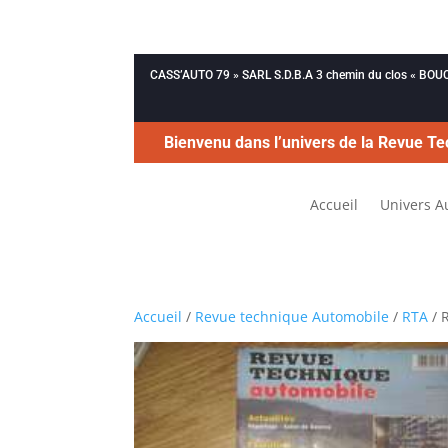
CASS’AUTO 79 » SARL S.D.B.A 3 chemin du clos « B
Bienvenu dans l’univers de la Revue Te
Accueil
Univers A
Accueil
/
Revue technique Automobile
/
RTA
/ 