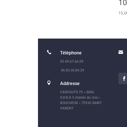
10
15,


Téléphone
05.49.67.66.09
06.83.36.84.29

Addresse
CASS’AUTO 79 » SARL
S.D.B.A 3 chemin du clos «
BOUCOEUR » 79330 SAINT
VARENT