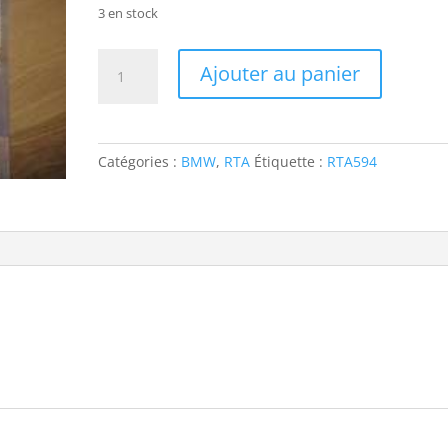
3 en stock
quantité
Ajouter au panier
de
RTA594
BMW
525tds
Catégories :
BMW
,
RTA
Étiquette :
RTA594
(E39)