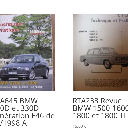
TA645 BMW
RTA233 Revue
0D et 330D
BMW 1500-1600
nération E46 de
1800 et 1800 TI
/1998 A
15,00
€