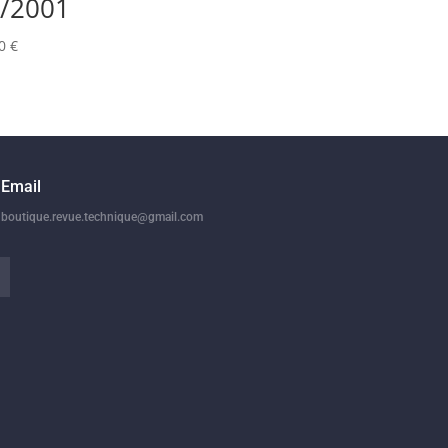
/2001
00
€
Email
boutique.revue.technique@gmail.com