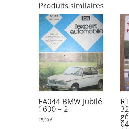
Produits similaires
EA044 BMW Jubilé
R
1600 – 2
32
gé
15,00
€
04