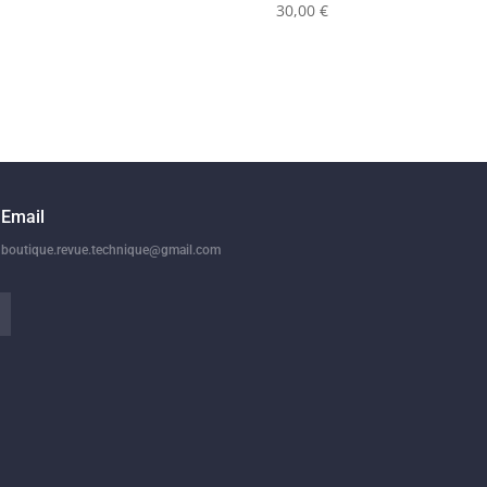
30,00
€
Email
boutique.revue.technique@gmail.com