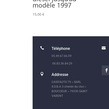
modèle 1997
15,00
€


Téléphone
05.49.67.66.09
06.83.36.84.29

Addresse
CASS’AUTO 79 » SARL
S.D.B.A 3 chemin du clos «
BOUCOEUR » 79330 SAINT
VARENT