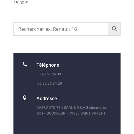
15,00
€

Téléphone
05.49.67.66.09
06.83.36.84.29

Addresse
CASS’AUTO 79 » SARL S.D.B.A 3 chemin du
clos « BOUCOEUR » 79330 SAINT VARENT