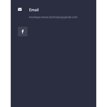

Email
boutique.revue.technique@gmail.com