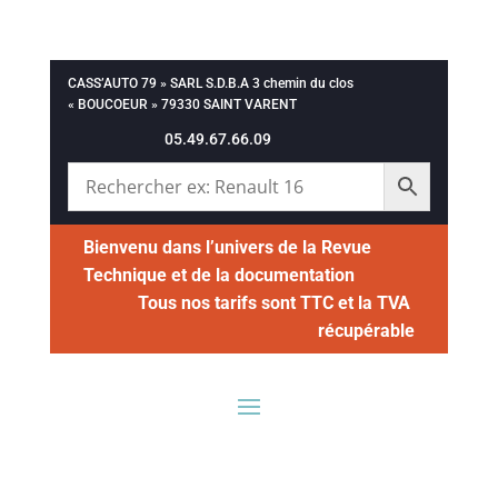
CASS’AUTO 79 » SARL S.D.B.A 3 chemin du clos
« BOUCOEUR » 79330 SAINT VARENT
05.49.67.66.09
Bienvenu dans l’univers de la Revue
Technique et de la documentation
Tous nos tarifs sont TTC et la TVA
récupérable