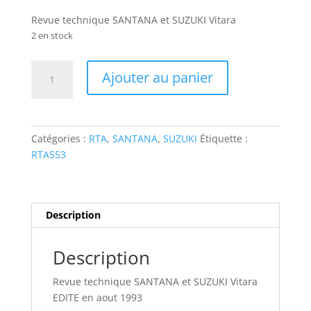
Revue technique SANTANA et SUZUKI Vitara
2 en stock
quantité
Ajouter au panier
de
RTA553
SANTANA
et
Catégories :
RTA
,
SANTANA
,
SUZUKI
Étiquette :
SUZUKI
RTA553
Vitara
Description
Description
Revue technique SANTANA et SUZUKI Vitara
EDITE en aout 1993