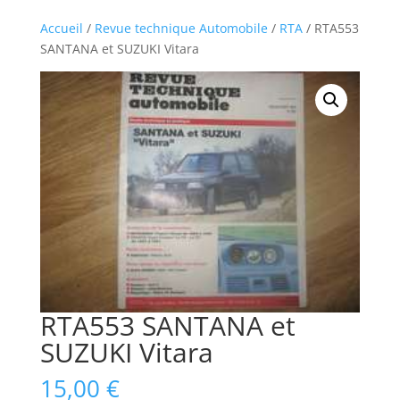
Accueil
/
Revue technique Automobile
/
RTA
/ RTA553
SANTANA et SUZUKI Vitara
RTA553 SANTANA et
SUZUKI Vitara
15,00
€