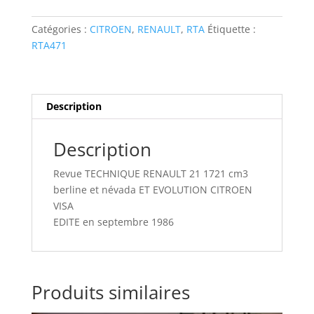
RENAULT
21
Catégories :
CITROEN
,
RENAULT
,
RTA
Étiquette :
1721
RTA471
cm3
berline
et
névada
Description
ET
EVOLUTION
Description
CITROEN
VISA
Revue TECHNIQUE RENAULT 21 1721 cm3
berline et névada ET EVOLUTION CITROEN
VISA
EDITE en septembre 1986
Produits similaires