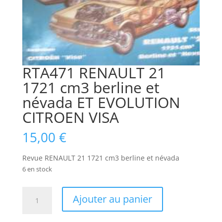
RTA471 RENAULT 21
1721 cm3 berline et
névada ET EVOLUTION
CITROEN VISA
15,00
€
Revue RENAULT 21 1721 cm3 berline et névada
6 en stock
quantité
Ajouter au panier
de
RTA471