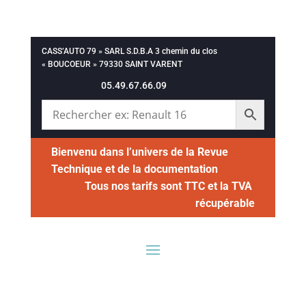
CASS’AUTO 79 » SARL S.D.B.A 3 chemin du clos
« BOUCOEUR » 79330 SAINT VARENT
05.49.67.66.09
Bienvenu dans l’univers de la Revue
Technique et de la documentation
Tous nos tarifs sont TTC et la TVA
récupérable