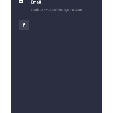

Email
boutique.revue.technique@gmail.com