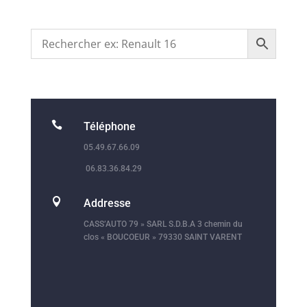

Téléphone
05.49.67.66.09
06.83.36.84.29

Addresse
CASS’AUTO 79 » SARL S.D.B.A 3 chemin du
clos « BOUCOEUR » 79330 SAINT VARENT