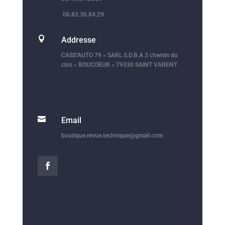
06.83.36.84.29

Addresse
CASS’AUTO 79 » SARL S.D.B.A 3 chemin du
clos « BOUCOEUR » 79330 SAINT VARENT

Email
boutique.revue.technique@gmail.com