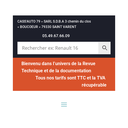
CASS’AUTO 79 » SARL S.D.B.A 3 chemin du clos
« BOUCOEUR » 79330 SAINT VARENT
05.49.67.66.09
Bienvenu dans l’univers de la Revue
Technique et de la documentation
Tous nos tarifs sont TTC et la TVA
récupérable