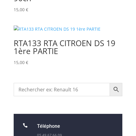
15,00
€
RTA133 RTA CITROEN DS 19
1ère PARTIE
15,00
€

Téléphone
05.49.67.66.09