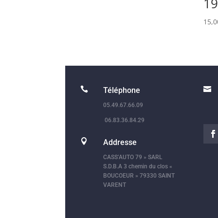
19
15,


Téléphone
05.49.67.66.09
06.83.36.84.29

Addresse
CASS’AUTO 79 » SARL
S.D.B.A 3 chemin du clos «
BOUCOEUR » 79330 SAINT
VARENT