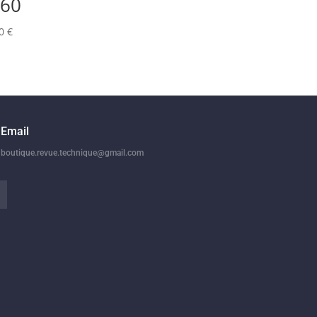
60
00
€
Email
boutique.revue.technique@gmail.com