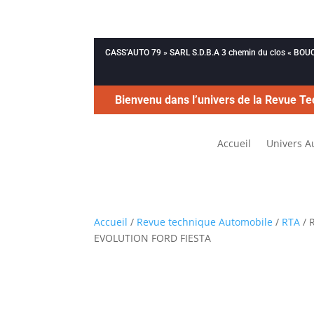
CASS’AUTO 79 » SARL S.D.B.A 3 chemin du clos « B
Bienvenu dans l’univers de la Revue Te
Accueil
Univers A
Accueil
/
Revue technique Automobile
/
RTA
/ 
EVOLUTION FORD FIESTA