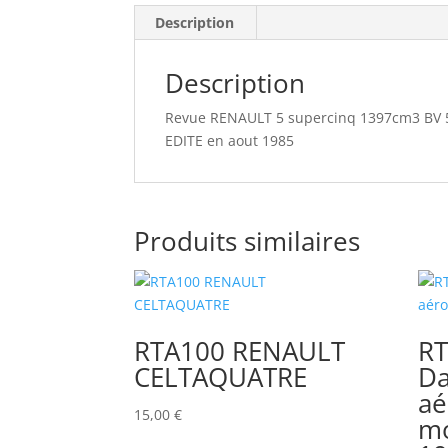
Description
Description
Revue RENAULT 5 supercinq 1397cm3 BV 5
EDITE en aout 1985
Produits similaires
RTA100 RENAULT
R
CELTAQUATRE
Da
aé
15,00
€
mo