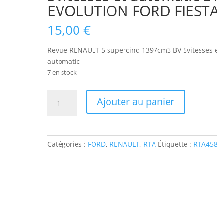
EVOLUTION FORD FIEST
15,00
€
Revue RENAULT 5 supercinq 1397cm3 BV 5vitesses 
automatic
7 en stock
quantité
Ajouter au panier
de
RTA458
RENAULT
5
Catégories :
FORD
,
RENAULT
,
RTA
Étiquette :
RTA45
supercinq
1397cm3
BV
5vitesses
et
automatic