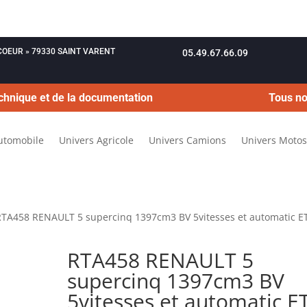
OUCOEUR » 79330 SAINT VARENT
05.49.67.66.09
chnique et de la documentation
Tous no
utomobile
Univers Agricole
Univers Camions
Univers Motos
RTA458 RENAULT 5 supercinq 1397cm3 BV 5vitesses et automatic E
RTA458 RENAULT 5
supercinq 1397cm3 BV
5vitesses et automatic E