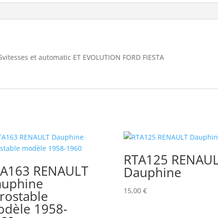
ET
EVOLUTION
FORD
FIESTA
vitesses et automatic ET EVOLUTION FORD FIESTA
RTA125 RENAU
TA163 RENAULT
Dauphine
uphine
15,00
€
rostable
dèle 1958-