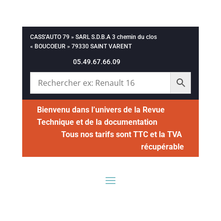
CASS’AUTO 79 » SARL S.D.B.A 3 chemin du clos
« BOUCOEUR » 79330 SAINT VARENT
05.49.67.66.09
Bienvenu dans l’univers de la Revue
Technique et de la documentation
Tous nos tarifs sont TTC et la TVA
récupérable