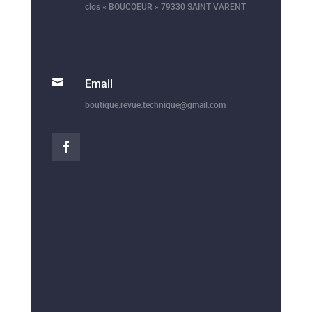
clos « BOUCOEUR » 79330 SAINT VARENT

Email
boutique.revue.technique@gmail.com