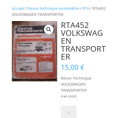
Accueil
/
Revue technique Automobile
/
RTA
/ RTA452
VOLKSWAGEN TRANSPORTER
RTA452
VOLKSWAG
EN
TRANSPORT
ER
15,00
€
Revue Technique
VOLKSWAGEN
TRANSPORTER
4 en stock
quantité
de