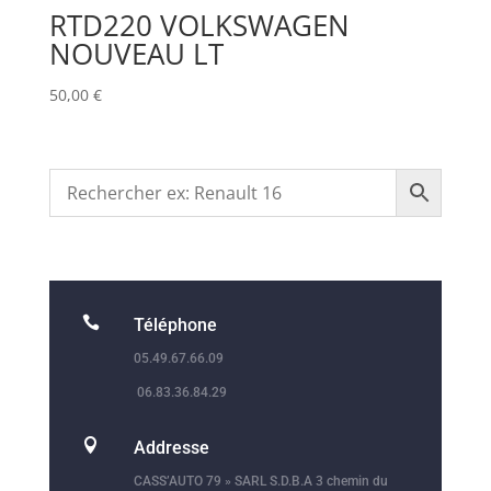
RTD220 VOLKSWAGEN
NOUVEAU LT
50,00
€

Téléphone
05.49.67.66.09
06.83.36.84.29

Addresse
CASS’AUTO 79 » SARL S.D.B.A 3 chemin du