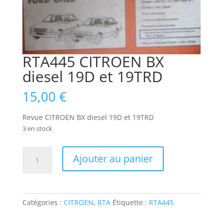
RTA445 CITROEN BX
diesel 19D et 19TRD
15,00
€
Revue CITROEN BX diesel 19D et 19TRD
3 en stock
quantité
Ajouter au panier
de
RTA445
CITROEN
BX
Catégories :
CITROEN
,
RTA
Étiquette :
RTA445
diesel
19D