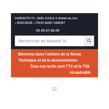
CASS’AUTO 79 » SARL S.D.B.A 3 chemin du clos
« BOUCOEUR » 79330 SAINT VARENT
05.49.67.66.09
Bienvenu dans l’univers de la Revue
Technique et de la documentation
Tous nos tarifs sont TTC et la TVA
récupérable