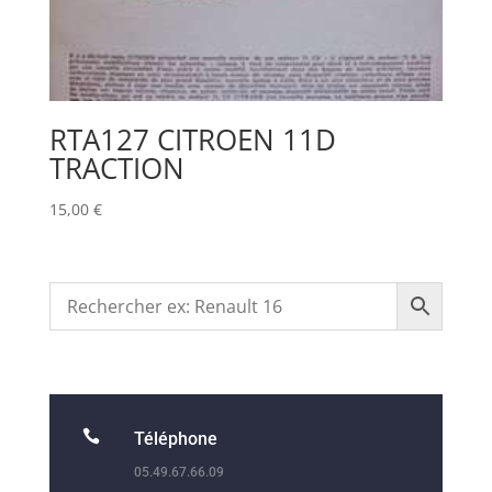
RTA127 CITROEN 11D
TRACTION
15,00
€

Téléphone
05.49.67.66.09