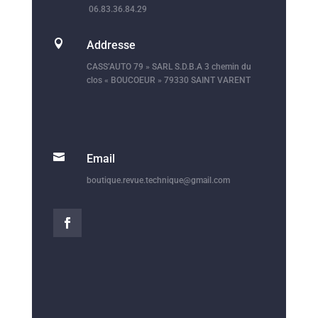
06.83.36.84.29

Addresse
CASS’AUTO 79 » SARL S.D.B.A 3 chemin du
clos « BOUCOEUR » 79330 SAINT VARENT

Email
boutique.revue.technique@gmail.com