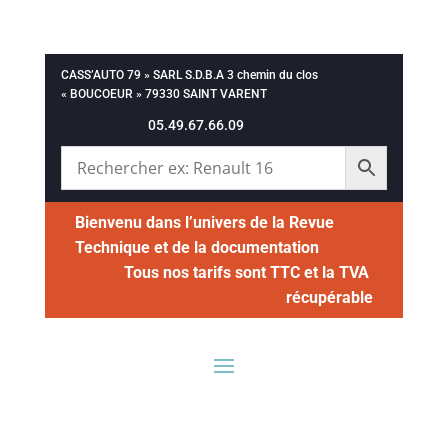
CASS’AUTO 79 » SARL S.D.B.A 3 chemin du clos
« BOUCOEUR » 79330 SAINT VARENT
05.49.67.66.09
Bienvenu dans l’univers de la Revue
Technique et de la documentation
Tous nos tarifs sont TTC et la TVA
récupérable