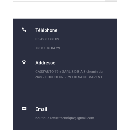

Téléphone
05.49.67.66.09
06.83.36.84.29

Addresse
CASS’AUTO 79 » SARL S.D.B.A 3 chemin du
clos « BOUCOEUR » 79330 SAINT VARENT

Email
boutique.revue.technique@gmail.com