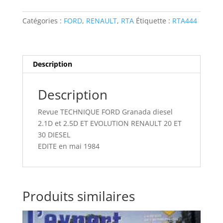
FORD
Granada
Catégories :
FORD
,
RENAULT
,
RTA
Étiquette :
RTA444
diesel
2.1D
et
2.5D
Description
ET
EVOLUTION
Description
RENAULT
20
Revue TECHNIQUE FORD Granada diesel
ET
2.1D et 2.5D ET EVOLUTION RENAULT 20 ET
30
30 DIESEL
DIESEL
EDITE en mai 1984
Produits similaires