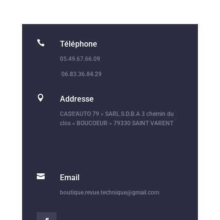

Téléphone
05.49.67.66.09
06.83.36.84.29

Addresse
CASS’AUTO 79 » SARL S.D.B.A 3 chemin du
clos « BOUCOEUR » 79330 SAINT VARENT

Email
boutique.revue.technique@gmail.com