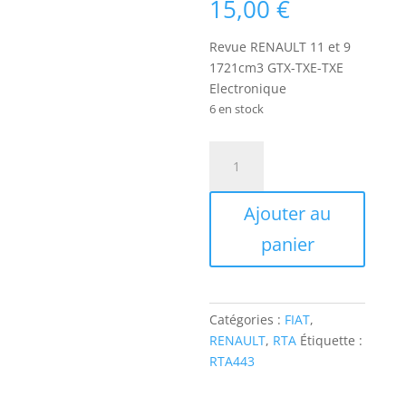
15,00
€
Revue RENAULT 11 et 9
1721cm3 GTX-TXE-TXE
Electronique
6 en stock
quantité
de
RTA443
Ajouter au
RENAULT
11
panier
et
9
1721cm3
GTX-
Catégories :
FIAT
,
TXE-
RENAULT
,
RTA
Étiquette :
TXE
RTA443
Electronique
ET