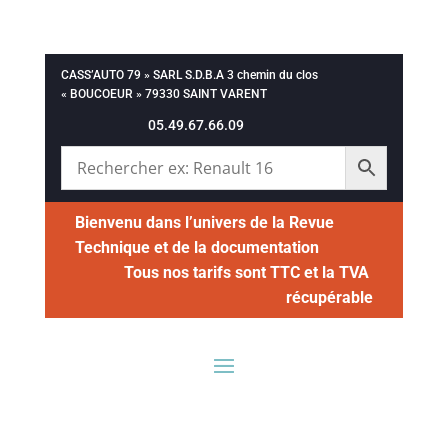
CASS’AUTO 79 » SARL S.D.B.A 3 chemin du clos
« BOUCOEUR » 79330 SAINT VARENT
05.49.67.66.09
Bienvenu dans l’univers de la Revue
Technique et de la documentation
Tous nos tarifs sont TTC et la TVA
récupérable