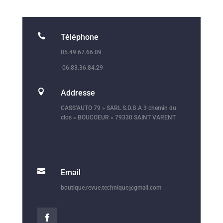

Téléphone
05.49.67.66.09
06.83.36.84.29

Addresse
CASS’AUTO 79 » SARL S.D.B.A 3 chemin du
clos « BOUCOEUR » 79330 SAINT VARENT

Email
boutique.revue.technique@gmail.com