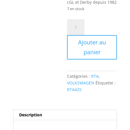
cGL et Derby depuis 1982
7 en stock
quantité
de
RTA425
Ajouter au
VOLKSWAGEN
Polo
panier
Classic
C-
CL-
formel
Catégories :
RTA
,
E-
VOLKSWAGEN
Étiquette :
cGL
RTA425
et
Derby
depuis
Description
1982