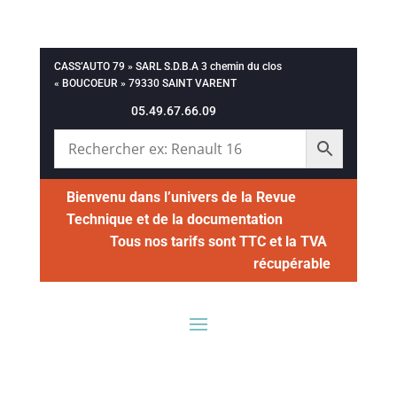
CASS’AUTO 79 » SARL S.D.B.A 3 chemin du clos
« BOUCOEUR » 79330 SAINT VARENT
05.49.67.66.09
Bienvenu dans l’univers de la Revue
Technique et de la documentation
Tous nos tarifs sont TTC et la TVA
récupérable