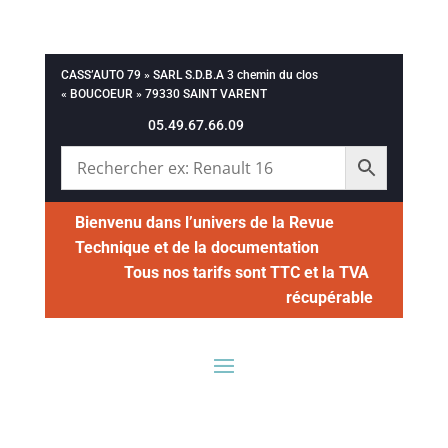
CASS’AUTO 79 » SARL S.D.B.A 3 chemin du clos
« BOUCOEUR » 79330 SAINT VARENT
05.49.67.66.09
Bienvenu dans l’univers de la Revue
Technique et de la documentation
Tous nos tarifs sont TTC et la TVA
récupérable