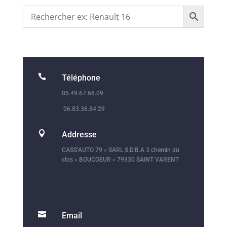

Téléphone
05.49.67.66.09
06.83.36.84.29

Addresse
CASS’AUTO 79 » SARL S.D.B.A 3 chemin du
clos « BOUCOEUR » 79330 SAINT VARENT

Email