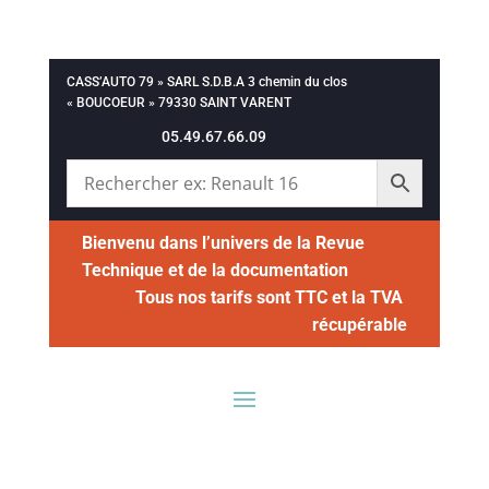
CASS’AUTO 79 » SARL S.D.B.A 3 chemin du clos
« BOUCOEUR » 79330 SAINT VARENT
05.49.67.66.09
Bienvenu dans l’univers de la Revue
Technique et de la documentation
Tous nos tarifs sont TTC et la TVA
récupérable