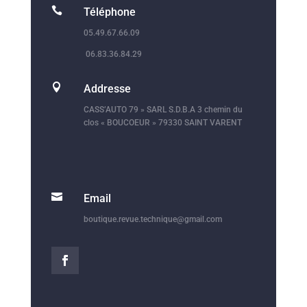

Téléphone
05.49.67.66.09
06.83.36.84.29

Addresse
CASS’AUTO 79 » SARL S.D.B.A 3 chemin du
clos « BOUCOEUR » 79330 SAINT VARENT

Email
boutique.revue.technique@gmail.com