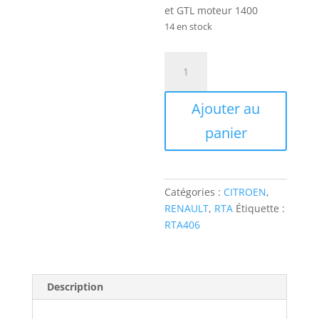
et GTL moteur 1400
14 en stock
quantité
de
RTA406
Ajouter au
Revue
RENAULT
panier
Fuego
TL
et
GTL
Catégories :
CITROEN
,
moteur
RENAULT
,
RTA
Étiquette :
1400
RTA406
ET
EVOLUTION
CITROEN
Description
LN