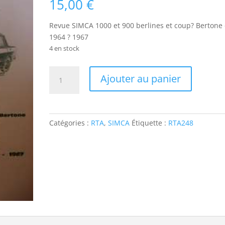
15,00
€
Revue SIMCA 1000 et 900 berlines et coup? Bertone
1964 ? 1967
4 en stock
quantité
Ajouter au panier
de
RTA248
SIMCA
1000
Catégories :
RTA
,
SIMCA
Étiquette :
RTA248
ET
900
BERLINES
ET
COUPES
1964
-
1967