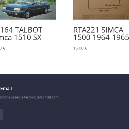
164 TALBOT
RTA221 SIMCA
mca 1510 SX
1500 1964-196
00
€
15,00
€
Email
boutique.revue.technique@gmail.com