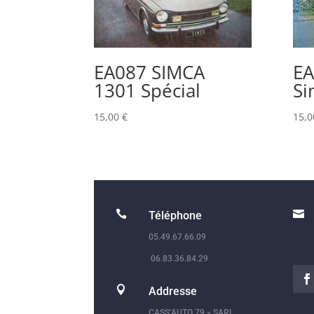
EA087 SIMCA
EA
1301 Spécial
Si
15,00
€
15,


Téléphone
05.49.67.66.09
06.83.36.84.29

Addresse
CASS’AUTO 79 » SARL