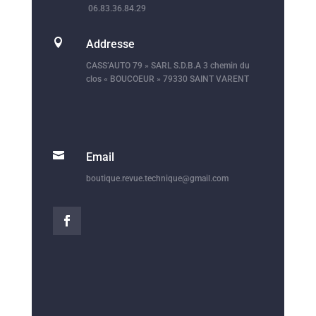
06.83.36.84.29

Addresse
CASS’AUTO 79 » SARL S.D.B.A 3 chemin du
clos « BOUCOEUR » 79330 SAINT VARENT

Email
boutique.revue.technique@gmail.com