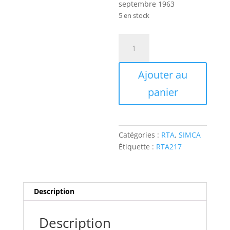
septembre 1963
5 en stock
quantité
de
RTA217
Ajouter au
SIMCA
1000
panier
1962-
1964
ET
EVOLUTION
Catégories :
RTA
,
SIMCA
PEUGEOT
Étiquette :
RTA217
403
1962-
1963
Description
Description