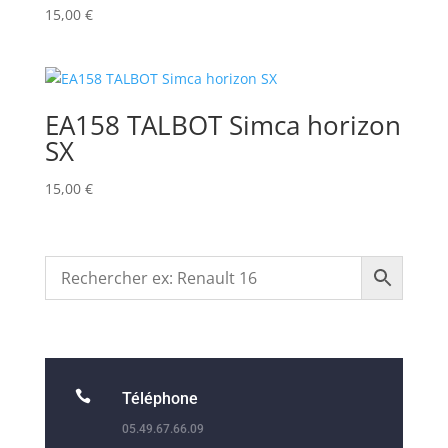
15,00
€
EA158 TALBOT Simca horizon
SX
15,00
€

Téléphone
05.49.67.66.09