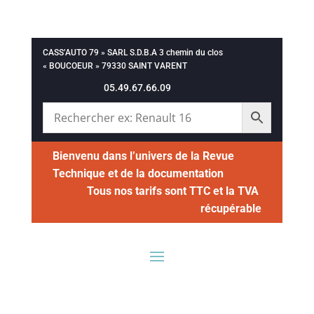
CASS’AUTO 79 » SARL S.D.B.A 3 chemin du clos
« BOUCOEUR » 79330 SAINT VARENT
05.49.67.66.09
Bienvenu dans l’univers de la Revue
Technique et de la documentation
Tous nos tarifs sont TTC et la TVA
récupérable